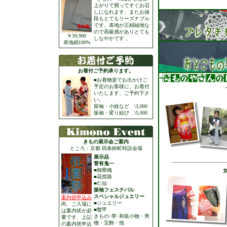
上がりで買ってすぐお召
しになれます、またお値
段もとてもリーズナブル
です。表地が正絹紬地な
ので高級感がありとても
￥39,900
しなやかです 。
表地絹100%
お着付ご予約承ります。
■お着物姿でお出かけご
予定のお客様に、お着付
いたします、ご予約下さ
い。
留袖・小紋など \3,000
振袖・変り結び \5,000
きもの展示会ご案内
ところ：京都 四条鉾町特設会場
展示品
菅有鬼一
■御寮織
■花煌路
■仁仙
振袖フェステバル
スペシャルジュエリー
案内状申込み
■ジュエリー
尚、ご入場に
■鼈甲
は案内状が必
きもの･帯･和装小物・男
要です、上記
物・宝飾・他
の案内状申込