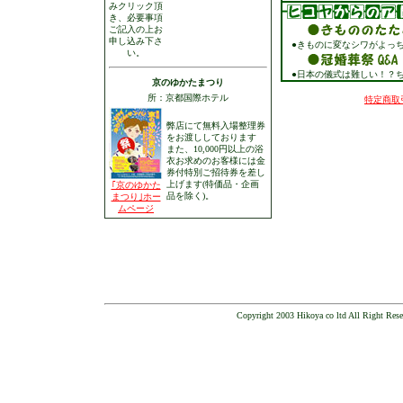
みクリック頂
き、必要事項
ご記入の上お
申し込み下さ
●きものに変なシワがよっち
い。
●日本の儀式は難しい！？ち
京のゆかたまつり
所：京都国際ホテル
特定商取
弊店にて無料入場整理券
をお渡ししております
また、10,000円以上の浴
衣お求めのお客様には金
券付特別ご招待券を差し
上げます(特価品・企画
｢京のゆかた
品を除く)。
まつり｣ホー
ムページ
Copyright 2003 Hikoya co ltd A