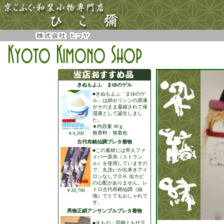
きぬもよふ まゆのゲル
■きぬもよふ「まゆのゲ
ル」は絹セリシンの原液
がそのまま凝縮されて保
湿液として誕生しまし
た。
★内容量 40ｇ
無香料・無着色
￥4,200
古代布銘仙調プレタ着物
■この素材には帝人ファ
イバー原糸（ストラシ
ル）を使用していますの
で、丸洗いが出来きアイ
ロンなしでＯＫ 虫カビ
の心配がありません。レ
トロ古代布銘仙調（紬
￥20,790
地）でとてもおしゃれで
す。
男物正絹アンサンブルプレタ着物
■きもの・羽織とも仕立