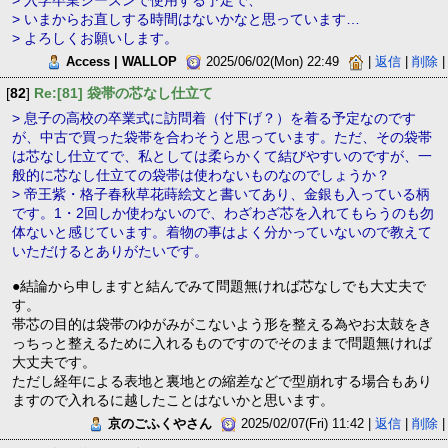
> 入学卒業シーズンで使用する予定で、
> いまからお直しする時間はないかなと思っています…
> よろしくお願いします。
Access | WALLOP
2025/06/02(Mon) 22:49
|
返信
|
削除
|
[
82
]
Re:[81] 袋帯の芯なし仕立て
> 息子の高校の卒業式に訪問着（付下げ？）を着る予定なのです
が、中古で買った袋帯を合わそうと思っています。ただ、その袋帯
は芯なし仕立てで、私としては柔らかくて結びやすいのですが、一
般的に芯なし仕立ての袋帯は使わないものなのでしょうか？
> 帝王紫・格子春秋草花蒔絵文と書いてあり、金銀も入っている柄
です。1・2回しか使わないので、わざわざ芯を入れてもらうのも勿
体ないと感じています。着物の事はよく分かっていないので教えて
いただけるとありがたいです。
●結論から申しますと結んでみて問題無ければ芯なしでも大丈夫で
す。
帯芯の目的は袋帯のゆがみがこないよう形を整える為やお太鼓をき
っちっと整えるために入れるものですのでそのままで問題無ければ
大丈夫です。
ただし経年による表地と裏地との縮差などで型崩れする場合もあり
ますので入れるに越したことはないかと思います。
京のごふくやさん
2025/02/07(Fri) 11:42 |
返信
|
削除
|