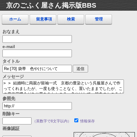
京のごふく屋さん掲示版BBS
ホーム
留意事項
検索
管理
おなまえ
e-mail
タイトル
メッセージ
参照先
削除キー
（英数字で8文字以内）
情報保存
画像認証