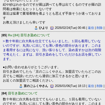
うなものなのでしょうか
絽や紗はわかるのですが羅は調べても帯は出てくるのですが羅の訪
問着は検索にもヒットしないです
最近は猛暑で夏場着物を着ようとも思えず手放そうか迷っておりま
す
お教え頂けましたら幸いです
ひより
2026/02/24(Tue) 00:46 |
返信
|
削除
|
[
85
]
Re:[84] 目引き染めについて
> 数十年前に白大島を仕立ててもらいました。１回も着用していな
いのですが、丸洗いに出しても薄い茶色の部分があります。このま
ま着用するには気になり、洗い張りをして、染め直すかは次の段階
で考えたく、まずは、目引き染めをしていただけるお店を探してい
ます。
●お問い合わせありがとうございます。
目引き染めでしたら「京のごふくやさん」加盟店でいたらどこのお
店でもご相談いただいたら適切に加工できるかと思います。
お近くの加盟店でご相談ください。
京のごふくやさん
2026/01/06(Tue) 18:13 |
返信
|
削除
|
[
84
]
目引き染めについて
数十年前に白大島を仕立ててもらいました。１回も着用していない
のですが、丸洗いに出しても薄い茶色の部分があります。このまま