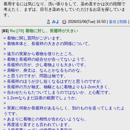
着用するには気になり、洗い張りをして、染め直すかは次の段階で
考えたく、まずは、目引き染めをしていただけるお店を探していま
す。
みよ
2026/01/06(Tue) 16:50 |
返信
|
削除
|
[
83
]
Re:[79] 着物に対し、長襦袢が大きい
> 着物に関し質問がございます。
> 着物本体と、長襦袢の大きさの関係について。
>
> 遠方の実家から着物を借りたところ、
> 着物と長襦袢の組合せが合ってないようで、
> 長襦袢の方が、少し着物よりも大きいです。
> 肩幅や、身丈は、なんとかなるものかな、
> と思うのですが、問題は袖です。
> 長襦袢のほうが少し短くなるはずだと思うのですが、
> 長襦袢の方が袖丈、袖幅ともに着物よりも1-2cm大きく、
> 合わせたらもたついてしまうのではないか、と心配です。
> 1,2cmならまだ誤差の範囲でしょうか。
>
> 実家に何枚か長襦袢があるらしく、別のものを送ってしまったよ
うです。
> あまりに着物との相性が合わないようなら、
> 再度送り直すとも言われています。