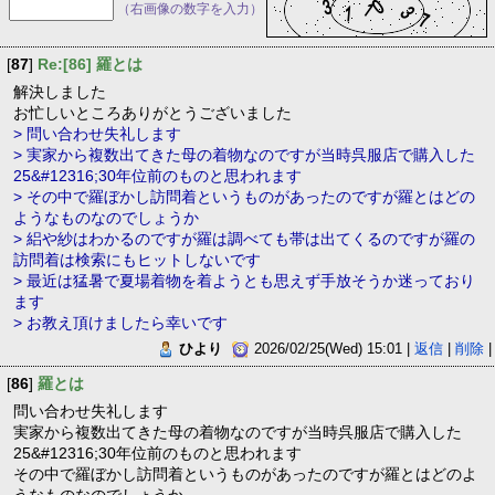
（右画像の数字を入力）
[
87
]
Re:[86] 羅とは
解決しました
お忙しいところありがとうございました
> 問い合わせ失礼します
> 実家から複数出てきた母の着物なのですが当時呉服店で購入した
25&#12316;30年位前のものと思われます
> その中で羅ぼかし訪問着というものがあったのですが羅とはどの
ようなものなのでしょうか
> 絽や紗はわかるのですが羅は調べても帯は出てくるのですが羅の
訪問着は検索にもヒットしないです
> 最近は猛暑で夏場着物を着ようとも思えず手放そうか迷っており
ます
> お教え頂けましたら幸いです
ひより
2026/02/25(Wed) 15:01 |
返信
|
削除
|
[
86
]
羅とは
問い合わせ失礼します
実家から複数出てきた母の着物なのですが当時呉服店で購入した
25&#12316;30年位前のものと思われます
その中で羅ぼかし訪問着というものがあったのですが羅とはどのよ