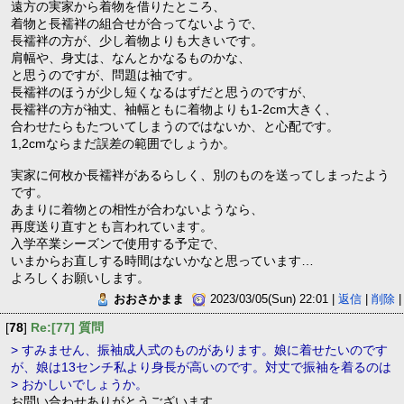
遠方の実家から着物を借りたところ、
着物と長襦袢の組合せが合ってないようで、
長襦袢の方が、少し着物よりも大きいです。
肩幅や、身丈は、なんとかなるものかな、
と思うのですが、問題は袖です。
長襦袢のほうが少し短くなるはずだと思うのですが、
長襦袢の方が袖丈、袖幅ともに着物よりも1-2cm大きく、
合わせたらもたついてしまうのではないか、と心配です。
1,2cmならまだ誤差の範囲でしょうか。
実家に何枚か長襦袢があるらしく、別のものを送ってしまったよう
です。
あまりに着物との相性が合わないようなら、
再度送り直すとも言われています。
入学卒業シーズンで使用する予定で、
いまからお直しする時間はないかなと思っています…
よろしくお願いします。
おおさかまま
2023/03/05(Sun) 22:01 |
返信
|
削除
|
[
78
]
Re:[77] 質問
> すみません、振袖成人式のものがあります。娘に着せたいのです
が、娘は13センチ私より身長が高いのです。対丈で振袖を着るのは
> おかしいでしょうか。
お問い合わせありがとうございます。