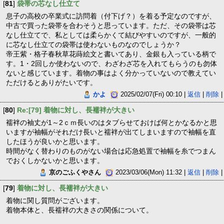
[
81
]
袋帯の芯なし仕立て
息子の高校の卒業式に訪問着（付下げ？）を着る予定なのですが、
中古で買った袋帯を合わそうと思っています。ただ、その袋帯は芯
なし仕立てで、私としては柔らかくて結びやすいのですが、一般的
に芯なし仕立ての袋帯は使わないものなのでしょうか？
帝王紫・格子春秋草花蒔絵文と書いてあり、金銀も入っている柄で
す。1・2回しか使わないので、わざわざ芯を入れてもらうのも勿体
ないと感じています。着物の事はよく分かっていないので教えてい
ただけるとありがたいです。
かよ
2025/02/07(Fri) 00:10 |
返信
|
削除
|
[
80
]
Re:[79] 着物に対し、長襦袢が大きい
襦袢の袖丈が1～2ｃｍ長いのはタブらせておけば何とかなるかと思
いますが袖幅がそれだけ長いと襦袢が出てしまいますので袖幅を直
したほうが良いかと思います。
時間がなく替わりのものがない場合は応急処置で袖幅を糸でつまん
でおくしかないかと思います。
京のごふくやさん
2023/03/06(Mon) 11:32 |
返信
|
削除
|
[
79
]
着物に対し、長襦袢が大きい
着物に関し質問がございます。
着物本体と、長襦袢の大きさの関係について。