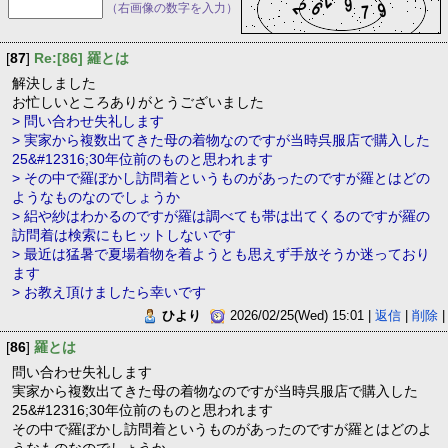
（右画像の数字を入力）
[
87
]
Re:[86] 羅とは
解決しました
お忙しいところありがとうございました
> 問い合わせ失礼します
> 実家から複数出てきた母の着物なのですが当時呉服店で購入した
25&#12316;30年位前のものと思われます
> その中で羅ぼかし訪問着というものがあったのですが羅とはどの
ようなものなのでしょうか
> 絽や紗はわかるのですが羅は調べても帯は出てくるのですが羅の
訪問着は検索にもヒットしないです
> 最近は猛暑で夏場着物を着ようとも思えず手放そうか迷っており
ます
> お教え頂けましたら幸いです
ひより
2026/02/25(Wed) 15:01 |
返信
|
削除
|
[
86
]
羅とは
問い合わせ失礼します
実家から複数出てきた母の着物なのですが当時呉服店で購入した
25&#12316;30年位前のものと思われます
その中で羅ぼかし訪問着というものがあったのですが羅とはどのよ