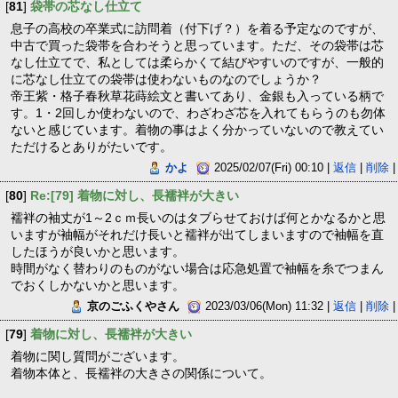
[
81
]
袋帯の芯なし仕立て
息子の高校の卒業式に訪問着（付下げ？）を着る予定なのですが、
中古で買った袋帯を合わそうと思っています。ただ、その袋帯は芯
なし仕立てで、私としては柔らかくて結びやすいのですが、一般的
に芯なし仕立ての袋帯は使わないものなのでしょうか？
帝王紫・格子春秋草花蒔絵文と書いてあり、金銀も入っている柄で
す。1・2回しか使わないので、わざわざ芯を入れてもらうのも勿体
ないと感じています。着物の事はよく分かっていないので教えてい
ただけるとありがたいです。
かよ
2025/02/07(Fri) 00:10 |
返信
|
削除
|
[
80
]
Re:[79] 着物に対し、長襦袢が大きい
襦袢の袖丈が1～2ｃｍ長いのはタブらせておけば何とかなるかと思
いますが袖幅がそれだけ長いと襦袢が出てしまいますので袖幅を直
したほうが良いかと思います。
時間がなく替わりのものがない場合は応急処置で袖幅を糸でつまん
でおくしかないかと思います。
京のごふくやさん
2023/03/06(Mon) 11:32 |
返信
|
削除
|
[
79
]
着物に対し、長襦袢が大きい
着物に関し質問がございます。
着物本体と、長襦袢の大きさの関係について。