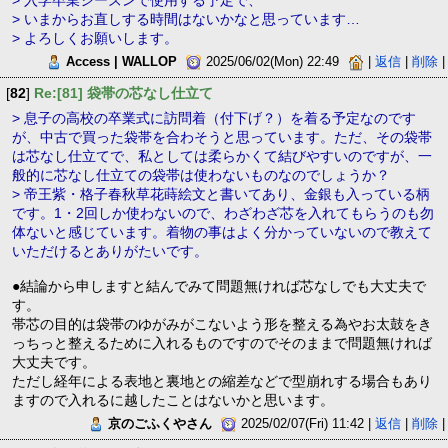
> 入学卒業シーズンで使用する予定で、
> いまからお直しする時間はないかなと思っています…
> よろしくお願いします。
Access | WALLOP
2025/06/02(Mon) 22:49
|
返信
|
削除
|
[
82
]
Re:[81] 袋帯の芯なし仕立て
> 息子の高校の卒業式に訪問着（付下げ？）を着る予定なのです
が、中古で買った袋帯を合わそうと思っています。ただ、その袋帯
は芯なし仕立てで、私としては柔らかくて結びやすいのですが、一
般的に芯なし仕立ての袋帯は使わないものなのでしょうか？
> 帝王紫・格子春秋草花蒔絵文と書いてあり、金銀も入っている柄
です。1・2回しか使わないので、わざわざ芯を入れてもらうのも勿
体ないと感じています。着物の事はよく分かっていないので教えて
いただけるとありがたいです。
●結論から申しますと結んでみて問題無ければ芯なしでも大丈夫で
す。
帯芯の目的は袋帯のゆがみがこないよう形を整える為やお太鼓をき
っちっと整えるために入れるものですのでそのままで問題無ければ
大丈夫です。
ただし経年による表地と裏地との縮差などで型崩れする場合もあり
ますので入れるに越したことはないかと思います。
京のごふくやさん
2025/02/07(Fri) 11:42 |
返信
|
削除
|