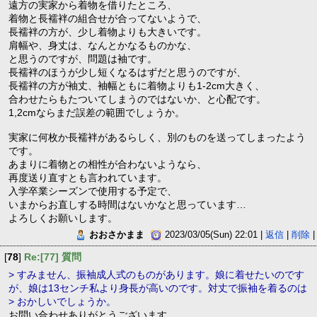
遠方の実家から着物を借りたところ、
着物と長襦袢の組合せが合ってないようで、
長襦袢の方が、少し着物よりも大きいです。
肩幅や、身丈は、なんとかなるものかな、
と思うのですが、問題は袖です。
長襦袢のほうが少し短くなるはずだと思うのですが、
長襦袢の方が袖丈、袖幅ともに着物よりも1-2cm大きく、
合わせたらもたついてしまうのではないか、と心配です。
1,2cmならまだ誤差の範囲でしょうか。
実家に何枚か長襦袢があるらしく、別のものを送ってしまったよう
です。
あまりに着物との相性が合わないようなら、
再度送り直すとも言われています。
入学卒業シーズンで使用する予定で、
いまからお直しする時間はないかなと思っています…
よろしくお願いします。
おおさかまま
2023/03/05(Sun) 22:01 |
返信
|
削除
|
[
78
]
Re:[77] 質問
> すみません、振袖成人式のものがあります。娘に着せたいのです
が、娘は13センチ私より身長が高いのです。対丈で振袖を着るのは
> おかしいでしょうか。
お問い合わせありがとうございます。