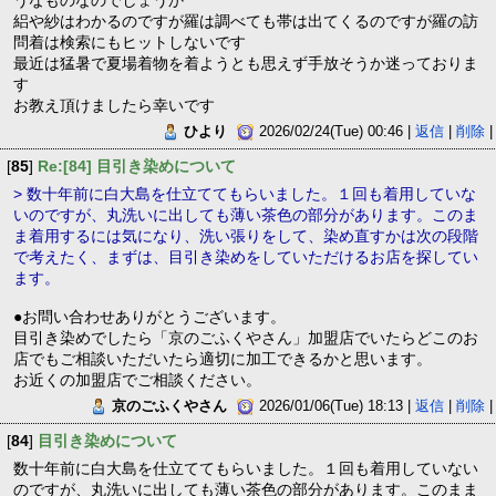
うなものなのでしょうか
絽や紗はわかるのですが羅は調べても帯は出てくるのですが羅の訪
問着は検索にもヒットしないです
最近は猛暑で夏場着物を着ようとも思えず手放そうか迷っておりま
す
お教え頂けましたら幸いです
ひより
2026/02/24(Tue) 00:46 |
返信
|
削除
|
[
85
]
Re:[84] 目引き染めについて
> 数十年前に白大島を仕立ててもらいました。１回も着用していな
いのですが、丸洗いに出しても薄い茶色の部分があります。このま
ま着用するには気になり、洗い張りをして、染め直すかは次の段階
で考えたく、まずは、目引き染めをしていただけるお店を探してい
ます。
●お問い合わせありがとうございます。
目引き染めでしたら「京のごふくやさん」加盟店でいたらどこのお
店でもご相談いただいたら適切に加工できるかと思います。
お近くの加盟店でご相談ください。
京のごふくやさん
2026/01/06(Tue) 18:13 |
返信
|
削除
|
[
84
]
目引き染めについて
数十年前に白大島を仕立ててもらいました。１回も着用していない
のですが、丸洗いに出しても薄い茶色の部分があります。このまま