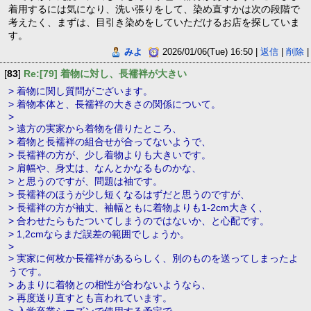
着用するには気になり、洗い張りをして、染め直すかは次の段階で
考えたく、まずは、目引き染めをしていただけるお店を探していま
す。
みよ
2026/01/06(Tue) 16:50 |
返信
|
削除
|
[
83
]
Re:[79] 着物に対し、長襦袢が大きい
> 着物に関し質問がございます。
> 着物本体と、長襦袢の大きさの関係について。
>
> 遠方の実家から着物を借りたところ、
> 着物と長襦袢の組合せが合ってないようで、
> 長襦袢の方が、少し着物よりも大きいです。
> 肩幅や、身丈は、なんとかなるものかな、
> と思うのですが、問題は袖です。
> 長襦袢のほうが少し短くなるはずだと思うのですが、
> 長襦袢の方が袖丈、袖幅ともに着物よりも1-2cm大きく、
> 合わせたらもたついてしまうのではないか、と心配です。
> 1,2cmならまだ誤差の範囲でしょうか。
>
> 実家に何枚か長襦袢があるらしく、別のものを送ってしまったよ
うです。
> あまりに着物との相性が合わないようなら、
> 再度送り直すとも言われています。