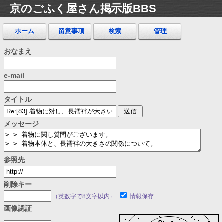
京のごふく屋さん掲示版BBS
ホーム
留意事項
検索
管理
おなまえ
e-mail
タイトル
メッセージ
参照先
削除キー
（英数字で8文字以内）
情報保存
画像認証